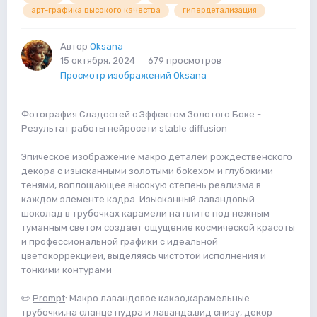
арт-графика высокого качества
гипердетализация
Автор
Oksana
15 октября, 2024
679 просмотров
Просмотр изображений Oksana
Фотография Сладостей с Эффектом Золотого Боке -
Результат работы нейросети stable diffusion
Эпическое изображение макро деталей рождественского
декора с изысканными золотыми бokeхом и глубокими
тенями, воплощающее высокую степень реализма в
каждом элементе кадра. Изысканный лавандовый
шоколад в трубочках карамели на плите под нежным
туманным светом создает ощущение космической красоты
и профессиональной графики с идеальной
цветокоррекцией, выделяясь чистотой исполнения и
тонкими контурами
✏️
Prompt
: Макро лавандовое какао,карамельные
трубочки,на сланце пудра и лаванда,вид снизу, декор