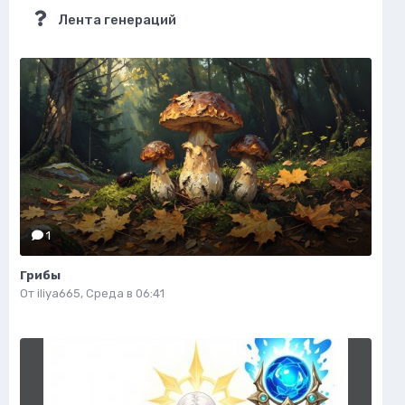
Лента генераций
1
Грибы
От
iliya665
,
Среда в 06:41