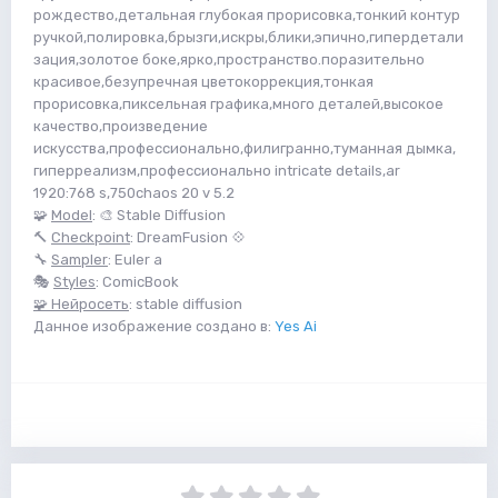
рождество,детальная глубокая прорисовка,тонкий контур
ручкой,полировка,брызги,искры,блики,эпично,гипердетали
зация,золотое боке,ярко,пространство.поразительно
красивое,безупречная цветокоррекция,тонкая
прорисовка,пиксельная графика,много деталей,высокое
качество,произведение
искусства,профессионально,филигранно,туманная дымка,
гиперреализм,профессионально intricate details,ar
1920:768 s,750chaos 20 v 5.2
🧩
Model
: 🎨 Stable Diffusion
🔨
Checkpoint
: DreamFusion 💠
🔧
Sampler
: Euler a
🎭
Styles
: ComicBook
🧩 Нейросеть
: stable diffusion
Данное изображение создано в:
Yes Ai