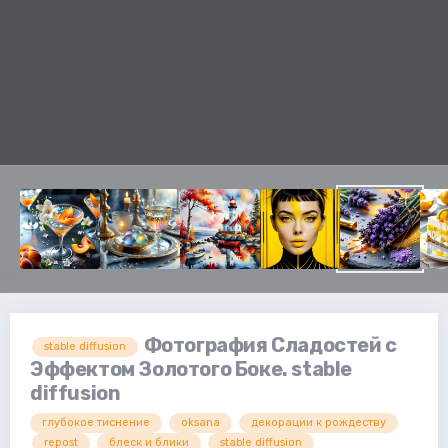
Фотография Сладостей с
stable diffusion
Эффектом Золотого Боке. stable
diffusion
глубокое тиснение
oksana
декорации к рождеству
repost
блеск и блики
stable diffusion