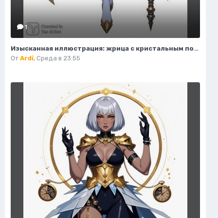
1
Изысканная иллюстрация: жрица с кристальным посохом и волшебным светом. Нейронная сеть Flux.1
От
Ardi
,
Среда в 23:55