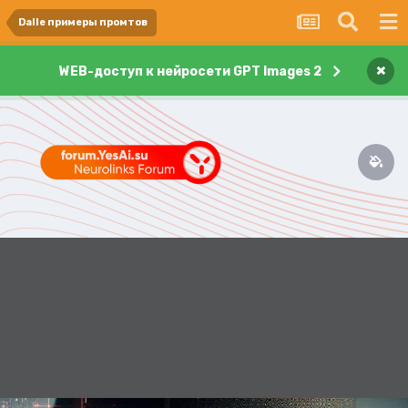
Dalle примеры промтов
×
WEB-доступ к нейросети GPT Images 2