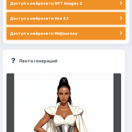
Доступ к нейросети GPT Images 2
Доступ к нейросети Veo 3.1
Доступ к нейросети Midjourney
Лента генераций