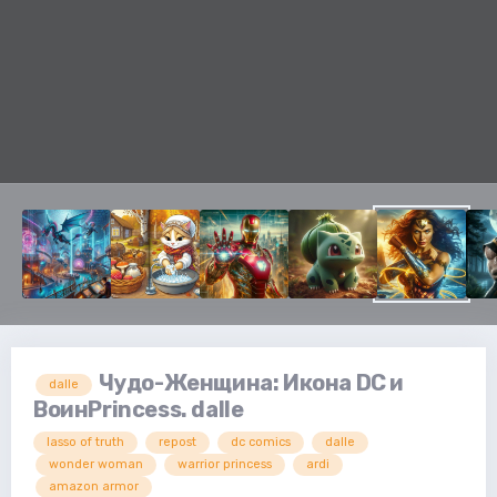
Чудо-Женщина: Икона DC и
dalle
ВоинPrincess. dalle
lasso of truth
repost
dc comics
dalle
wonder woman
warrior princess
ardi
amazon armor