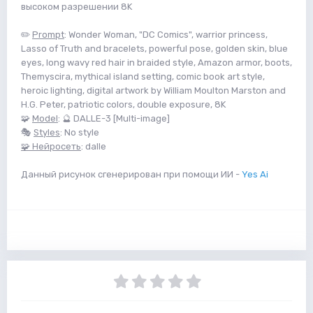
высоком разрешении 8K
✏️
Prompt
: Wonder Woman, "DC Comics", warrior princess,
Lasso of Truth and bracelets, powerful pose, golden skin, blue
eyes, long wavy red hair in braided style, Amazon armor, boots,
Themyscira, mythical island setting, comic book art style,
heroic lighting, digital artwork by William Moulton Marston and
H.G. Peter, patriotic colors, double exposure, 8K
🧩
Model
: 🔮 DALLE-3 [Multi-image]
🎭
Styles
: No style
🧩 Нейросеть
: dalle
Данный рисунок сгенерирован при помощи ИИ -
Yes Ai