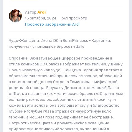
Автор
Ardi
15 октября, 2024
661 просмотр
Просмотр изображений Ardi
Чудо-Женщина: Икона DC и ВоинPrincess - Картинка,
полученная с помощью нейросети dalle
Описание: Захватывающее цифровое произведение в
стиле комиксов DC Comics изображает воительницу Диану
Принс, известную как Чудо-Женщина. Героиня предстает в
образе могущественной принцессы амазонок, облаченной
в легендарный доспех Острова Темискира – мифической
родины её народа. В руках у Дианы неотъемлемый Лasso
of Truth, а на запястьях – магические браслеты. С длинными
волнами рыжих волос, собранных в стильный косичку, и
кожей цвета золота, она воплощает силу и благородство.
Глубокие голубые глаза отражают неукротимую волю
героини, а мощная поза подчеркивает её бесстрашие.
Патриотические цвета и драматическое освещение
придают сцене эпический характер, выполненный в