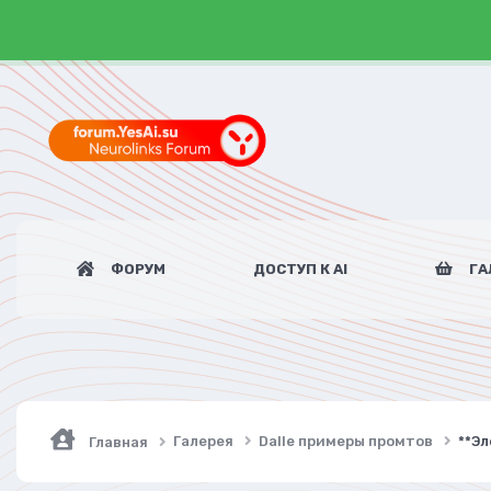
ФОРУМ
ДОСТУП К AI
ГА
Галерея
Dalle примеры промтов
**Эл
Главная