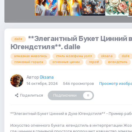
**Элегантный Букет Цинний в
dalle
Югендстиля**. dalle
алмазная живопись
стиль жозефины уолл
oksana
dalle
глиняный горшок
огненные цинии
repost
югендстиль
Автор
Oksana
14 октября, 2024
546 просмотров
Просмотр изобр
Поделиться
Подписчики
0
**Элегантный Букет Цинний в Духе Югендстиля** - Пример рабо
Искусство огненного букета: югендстиль в интерпретации Жоз
где циннии в глиняной простоте воплощают изящество алмаз