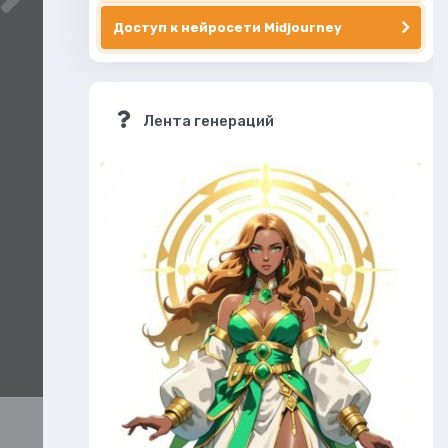
Доступ к нейросети Midjourney
Лента генераций