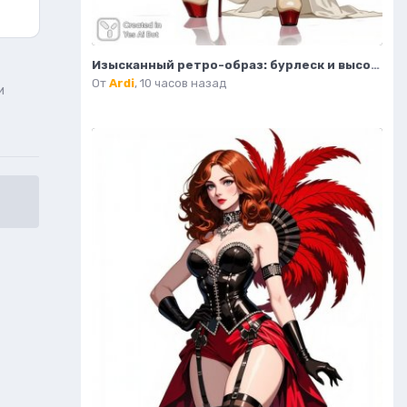
Изысканный ретро-образ: бурлеск и высокая мода в деталях. Картинка из нейросети Flux
От
Ardi
,
10 часов назад
и