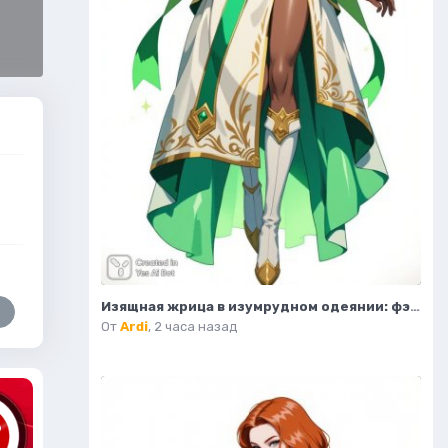
Изящная жрица в изумрудном одеянии: фэнтезийный портрет. Картинка из нейронной сети Flux.1
От
Ardi
,
2 часа назад