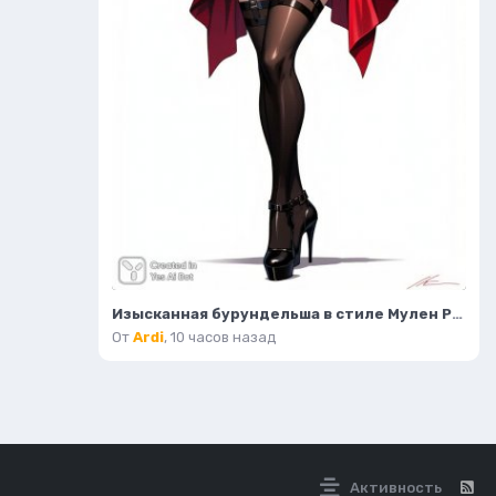
Изысканная бурундельша в стиле Мулен Руж: завораживающая мода и красота. Генерация из нейронной сети Flux 1
От
Ardi
,
10 часов назад
Активность