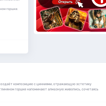
яном горшке.
e создаёт композицию с цинниями, отражающую эстетику
глиняном горшке напоминают алмазную живопись, сочетаясь