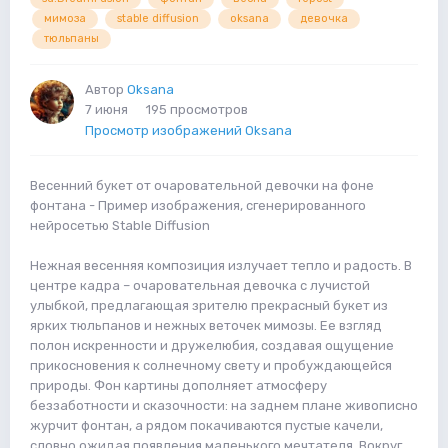
мимоза
stable diffusion
oksana
девочка
тюльпаны
Автор
Oksana
7 июня
195 просмотров
Просмотр изображений Oksana
Весенний букет от очаровательной девочки на фоне
фонтана - Пример изображения, сгенерированного
нейросетью Stable Diffusion
Нежная весенняя композиция излучает тепло и радость. В
центре кадра – очаровательная девочка с лучистой
улыбкой, предлагающая зрителю прекрасный букет из
ярких тюльпанов и нежных веточек мимозы. Ее взгляд
полон искренности и дружелюбия, создавая ощущение
прикосновения к солнечному свету и пробуждающейся
природы. Фон картины дополняет атмосферу
беззаботности и сказочности: на заднем плане живописно
журчит фонтан, а рядом покачиваются пустые качели,
словно ожидая появления маленького мечтателя. Вокруг