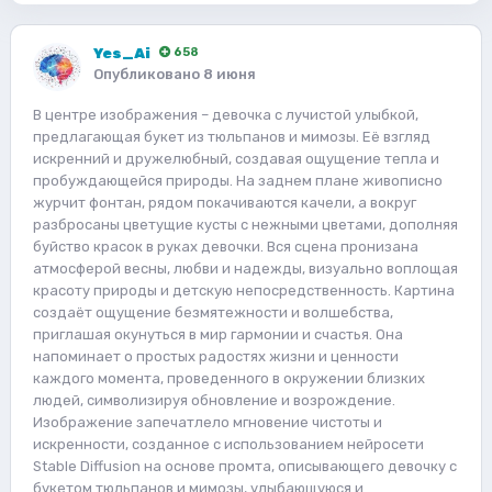
Yes_Ai
658
Опубликовано
8 июня
В центре изображения – девочка с лучистой улыбкой,
предлагающая букет из тюльпанов и мимозы. Её взгляд
искренний и дружелюбный, создавая ощущение тепла и
пробуждающейся природы. На заднем плане живописно
журчит фонтан, рядом покачиваются качели, а вокруг
разбросаны цветущие кусты с нежными цветами, дополняя
буйство красок в руках девочки. Вся сцена пронизана
атмосферой весны, любви и надежды, визуально воплощая
красоту природы и детскую непосредственность. Картина
создаёт ощущение безмятежности и волшебства,
приглашая окунуться в мир гармонии и счастья. Она
напоминает о простых радостях жизни и ценности
каждого момента, проведенного в окружении близких
людей, символизируя обновление и возрождение.
Изображение запечатлело мгновение чистоты и
искренности, созданное с использованием нейросети
Stable Diffusion на основе промта, описывающего девочку с
букетом тюльпанов и мимозы, улыбающуюся и