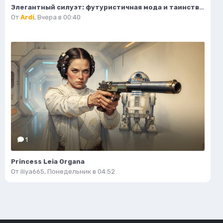
Элегантный силуэт: футуристичная мода и таинственный воитель пустоты. Генерация из нейронной сети Flux Ai
От
Ardi
,
Вчера в 00:40
1
Princess Leia Organa
От
iliya665
,
Понедельник в 04:52