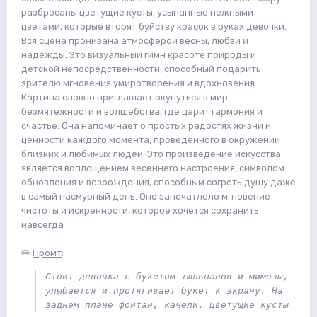
разбросаны цветущие кусты, усыпанные нежными
цветами, которые вторят буйству красок в руках девочки.
Вся сцена пронизана атмосферой весны, любви и
надежды. Это визуальный гимн красоте природы и
детской непосредственности, способный подарить
зрителю мгновения умиротворения и вдохновения.
Картина словно приглашает окунуться в мир
безмятежности и волшебства, где царит гармония и
счастье. Она напоминает о простых радостях жизни и
ценности каждого момента, проведенного в окружении
близких и любимых людей. Это произведение искусства
является воплощением весеннего настроения, символом
обновления и возрождения, способным согреть душу даже
в самый пасмурный день. Оно запечатлело мгновение
чистоты и искренности, которое хочется сохранить
навсегда
✏️
Промт
:
Стоит девочка с букетом тюльпанов и мимозы, 
улыбается и протягивает букет к экрану. На 
заднем плане фонтан, качели, цветущие кусты 