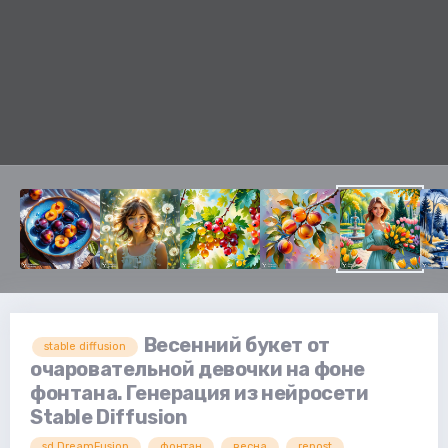
Весенний букет от
stable diffusion
очаровательной девочки на фоне
фонтана. Генерация из нейросети
Stable Diffusion
sd.DreamFusion
фонтан
весна
repost