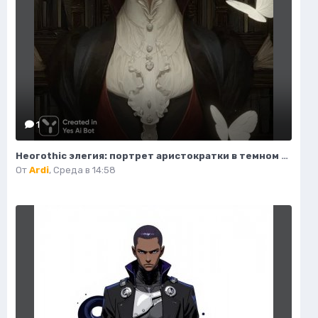
1
Неогothic элегия: портрет аристократки в темном величии библиотеки. Картинка из нейронной сети Миджорни
От
Ardi
,
Среда в 14:58