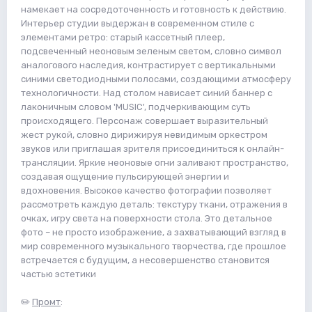
намекает на сосредоточенность и готовность к действию.
Интерьер студии выдержан в современном стиле с
элементами ретро: старый кассетный плеер,
подсвеченный неоновым зеленым светом, словно символ
аналогового наследия, контрастирует с вертикальными
синими светодиодными полосами, создающими атмосферу
технологичности. Над столом нависает синий баннер с
лаконичным словом 'MUSIC', подчеркивающим суть
происходящего. Персонаж совершает выразительный
жест рукой, словно дирижируя невидимым оркестром
звуков или приглашая зрителя присоединиться к онлайн-
трансляции. Яркие неоновые огни заливают пространство,
создавая ощущение пульсирующей энергии и
вдохновения. Высокое качество фотографии позволяет
рассмотреть каждую деталь: текстуру ткани, отражения в
очках, игру света на поверхности стола. Это детальное
фото – не просто изображение, а захватывающий взгляд в
мир современного музыкального творчества, где прошлое
встречается с будущим, а несовершенство становится
частью эстетики
✏️
Промт
: