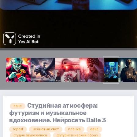
Студийная атмосфера:
dalle
футуризм и музыкальное
вдохновение. Нейросеть Dalle 3
repost
неоновый свет
пленка
dalle
студия звукозаписи
футуристический образ