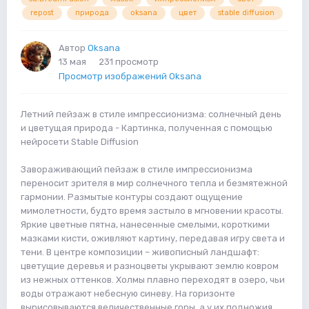
repost
природа
oksana
цвет
stable diffusion
Автор
Oksana
13 мая
231 просмотр
Просмотр изображений Oksana
Летний пейзаж в стиле импрессионизма: солнечный день
и цветущая природа - Картинка, полученная с помощью
нейросети Stable Diffusion
Завораживающий пейзаж в стиле импрессионизма
переносит зрителя в мир солнечного тепла и безмятежной
гармонии. Размытые контуры создают ощущение
мимолетности, будто время застыло в мгновении красоты.
Яркие цветные пятна, нанесенные смелыми, короткими
мазками кисти, оживляют картину, передавая игру света и
тени. В центре композиции – живописный ландшафт:
цветущие деревья и разноцветы укрывают землю ковром
из нежных оттенков. Холмы плавно переходят в озеро, чьи
воды отражают небесную синеву. На горизонте
вырисовываются величественные горы, а у их подножия