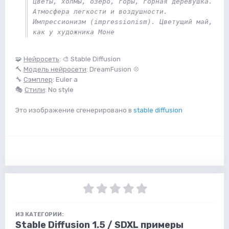
цветы, холмы, озеро, горы, горная деревушка. 
Атмосфера легкости и воздушности. 
Импрессионизм (impressionism). Цветущий май, 
как у художника Моне 
🧩
Нейросеть
: 🎨 Stable Diffusion
🔨
Модель нейросети
: DreamFusion 💠
🔧
Сэмплер
: Euler a
🎭
Стили
: No style
Это изображение сгенерировано в
stable diffusion
ИЗ КАТЕГОРИИ:
Stable Diffusion 1.5 / SDXL примеры