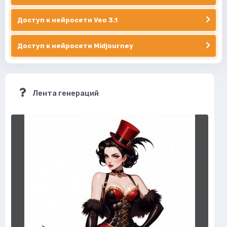
Доступ к нейросети Veo 3.1
Доступ к нейросети Midjourney
Лента генераций