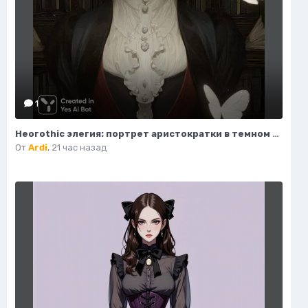
1
Неогothic элегия: портрет аристократки в темном величии библиотеки. Картинка из нейронной сети Миджорни
От
Ardi
,
21 час назад