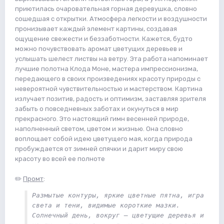
приютилась очаровательная горная деревушка, словно
сошедшая с открытки. Атмосфера легкости и воздушности
пронизывает каждый элемент картины, создавая
ощущение свежести и беззаботности. Кажется, будто
можно почувствовать аромат цветущих деревьев и
услышать шелест листвы на ветру. Эта работа напоминает
лучшие полотна Клода Моне, мастера импрессионизма,
передающего в своих произведениях красоту природы с
невероятной чувствительностью и мастерством. Картина
излучает позитив, радость и оптимизм, заставляя зрителя
забыть о повседневных заботах и окунуться в мир
прекрасного. Это настоящий гимн весенней природе,
наполненный светом, цветом и жизнью. Она словно
воплощает собой идею цветущего мая, когда природа
пробуждается от зимней спячки и дарит миру свою
красоту во всей ее полноте
✏️
Промт
:
Размытые контуры, яркие цветные пятна, игра 
света и тени, видимые короткие мазки. 
Солнечный день, вокруг — цветущие деревья и 